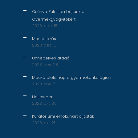
Csúnya Pulcsiba bújtunk a
Gyermekgyógyítókért
2023. dec. 15.
Mikulásozás
2023. dec. 6.
Ünnepélyes átadó
2023. nov. 28.
Mackó ölelő nap a gyermekonkológián
2023. nov. 7.
Halloween
2023. okt. 31.
Kuratóriumi elnökünket díjazták
2023. okt. 21.