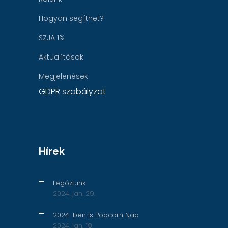
Hogyan segíthet?
SZJA 1%
Aktualítások
Megjelenések
GDPR szabályzat
Hírek
Legóztunk
2024. jan. 29.
2024-ben is Popcorn Nap
2024. jan. 19.