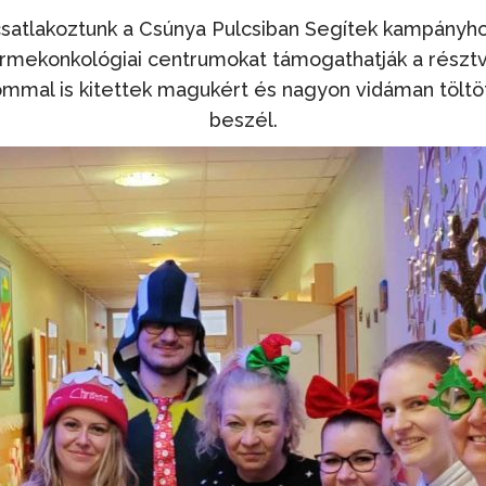
satlakoztunk a Csúnya Pulcsiban Segítek kampányhoz
ermekonkológiai centrumokat támogathatják a résztve
mmal is kitettek magukért és nagyon vidáman töltö
beszél.