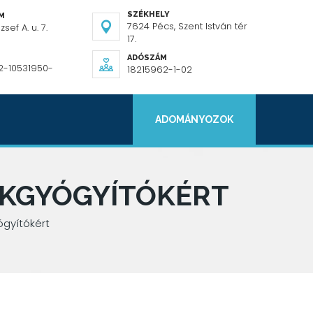
SZÉKHELY
ÍM
7624 Pécs, Szent István tér
sef A. u. 7.
17.
ADÓSZÁM
2-10531950-
18215962-1-02
ADOMÁNYOZOK
EKGYÓGYÍTÓKÉRT
gyítókért