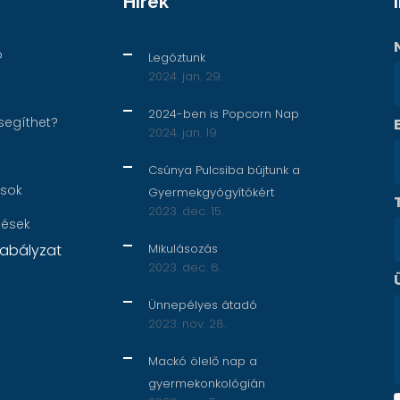
Hírek
p
Legóztunk
2024. jan. 29.
2024-ben is Popcorn Nap
segíthet?
2024. jan. 19.
Csúnya Pulcsiba bújtunk a
ások
Gyermekgyógyítókért
2023. dec. 15.
nések
abályzat
Mikulásozás
2023. dec. 6.
Ünnepélyes átadó
2023. nov. 28.
Mackó ölelő nap a
gyermekonkológián