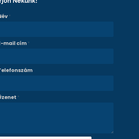
Írjon Nekünk!
Név
*
E-mail cím
*
Telefonszám
Üzenet
*