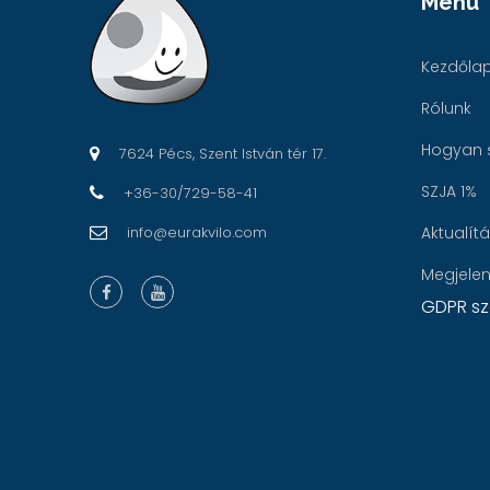
Menü
Kezdőla
Rólunk
Hogyan 
7624 Pécs, Szent István tér 17.
SZJA 1%
+36-30/729-58-41
info@eurakvilo.com
Aktualít
Megjele
GDPR sz