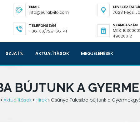
EMAIL
LEVELEZÉSI C
info@eurakvilo.com
7623 Pécs, Józ
SZÁMLASZÁM
TELEFONSZÁM
MKB: 1030000
+36-30/729-58-41
49020012
SZJA 1%
AKTUALÍTÁSOK
MEGJELENÉSEK
BA BÚJTUNK A GYERM
Aktualítások
Hírek
Csúnya Pulcsiba bújtunk a Gyermekgyó