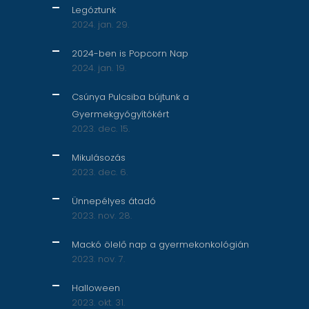
Legóztunk
2024. jan. 29.
2024-ben is Popcorn Nap
2024. jan. 19.
Csúnya Pulcsiba bújtunk a
Gyermekgyógyítókért
2023. dec. 15.
Mikulásozás
2023. dec. 6.
Ünnepélyes átadó
2023. nov. 28.
Mackó ölelő nap a gyermekonkológián
2023. nov. 7.
Halloween
2023. okt. 31.