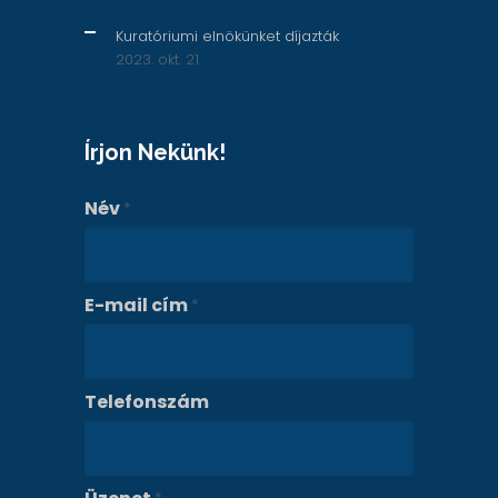
Kuratóriumi elnökünket díjazták
2023. okt. 21.
Írjon Nekünk!
Név
*
E-mail cím
*
Telefonszám