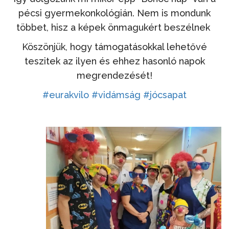
pécsi gyermekonkológián. Nem is mondunk
többet, hisz a képek önmagukért beszélnek
Köszönjük, hogy támogatásokkal lehetővé
teszitek az ilyen és ehhez hasonló napok
megrendezését!
#eurakvilo
#vidámság
#jócsapat