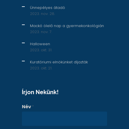
Ünnepélyes átadó
2023. nov. 28.
Mackó ölelő nap a gyermekonkológián
2023. nov. 7.
Halloween
2023. okt. 31.
Kuratóriumi elnökünket díjazták
2023. okt. 21.
Írjon Nekünk!
Név
*