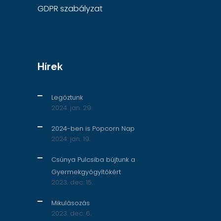
GDPR szabályzat
Hírek
Legóztunk
2024. jan. 29.
2024-ben is Popcorn Nap
2024. jan. 19.
Csúnya Pulcsiba bújtunk a
Gyermekgyógyítókért
2023. dec. 15.
Mikulásozás
2023. dec. 6.