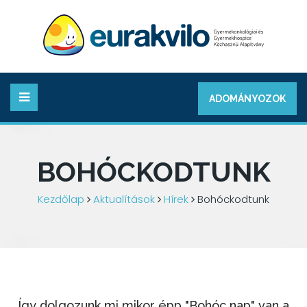
ADOMÁNYOZOK
BOHÓCKODTUNK
Kezdőlap
Aktualítások
Hírek
Bohóckodtunk
Így dolgozunk mi mikor épp "Bohóc nap" van a