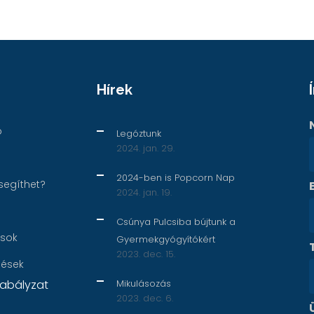
Hírek
p
Legóztunk
2024. jan. 29.
2024-ben is Popcorn Nap
segíthet?
2024. jan. 19.
Csúnya Pulcsiba bújtunk a
ások
Gyermekgyógyítókért
2023. dec. 15.
nések
abályzat
Mikulásozás
2023. dec. 6.