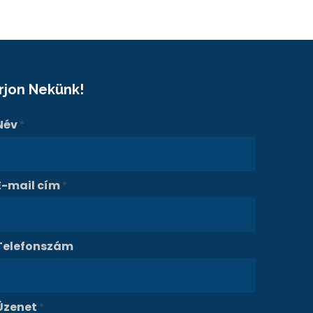
Írjon Nekünk!
Név
*
E-mail cím
*
Telefonszám
Üzenet
*