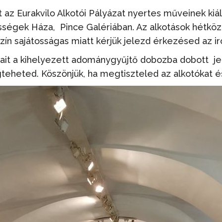
az Eurakvilo Alkotói Pályázat nyertes műveinek kiál
zösségek Háza, Pince Galériában. Az alkotások hétkö
zín sajátosságas miatt kérjük jelezd érkezésed az i
ait a kihelyezett adománygyűjtő dobozba dobott je
teheted. Köszönjük, ha megtiszteled az alkotókat é