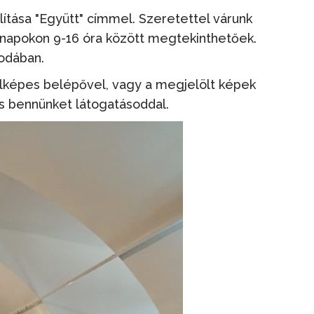
lítása "Együtt" címmel. Szeretettel várunk
znapokon 9-16 óra között megtekinthetőek.
rodában.
lképes belépővel, vagy a megjelölt képek
s bennünket látogatásoddal.