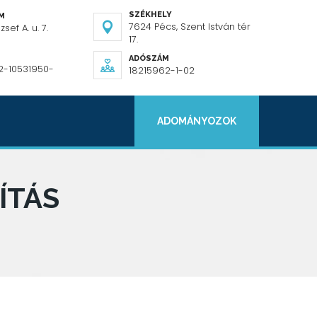
SZÉKHELY
ÍM
7624 Pécs, Szent István tér
sef A. u. 7.
17.
ADÓSZÁM
2-10531950-
18215962-1-02
ADOMÁNYOZOK
ÍTÁS