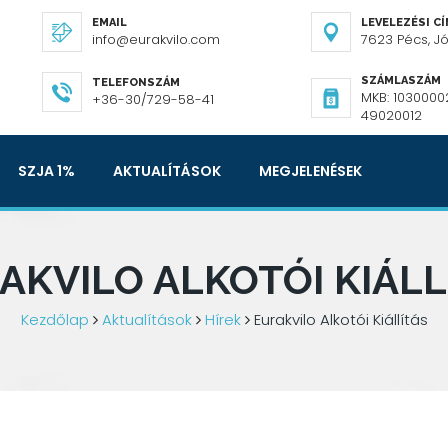
EMAIL
LEVELEZÉSI C
info@eurakvilo.com
7623 Pécs, Józ
SZÁMLASZÁM
TELEFONSZÁM
MKB: 1030000
+36-30/729-58-41
49020012
SZJA 1%
AKTUALÍTÁSOK
MEGJELENÉSEK
AKVILO ALKOTÓI KIÁLL
Kezdőlap
Aktualítások
Hírek
Eurakvilo Alkotói Kiállítás