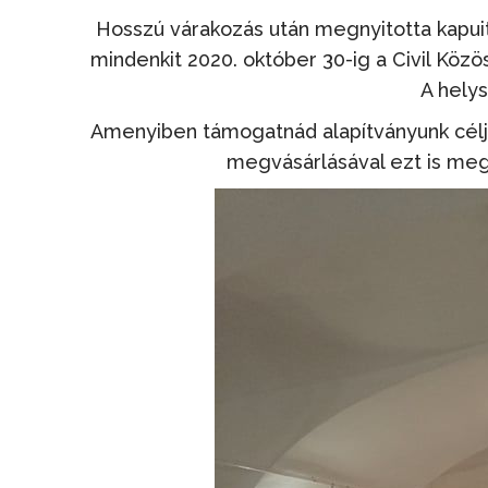
Hosszú várakozás után megnyitotta kapuit 
mindenkit 2020. október 30-ig a Civil Kö
A helys
Amenyiben támogatnád alapítványunk célj
megvásárlásával ezt is meg