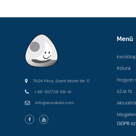
Menü
Kezdőla
Rólunk
Hogyan 
7624 Pécs, Szent István tér 17.
SZJA 1%
+36-30/729-58-41
info@eurakvilo.com
Aktualít
Megjele
GDPR sz