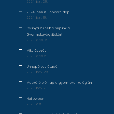
2024. jan. 29.
2024-ben is Popcorn Nap
2024. jan. 19.
Csúnya Pulcsiba bújtunk a
Gyermekgyógyítókért
2023. dec. 15.
Mikulásozás
2023. dec. 6.
Ünnepélyes átadó
2023. nov. 28.
Mackó ölelő nap a gyermekonkológián
2023. nov. 7.
Halloween
2023. okt. 31.