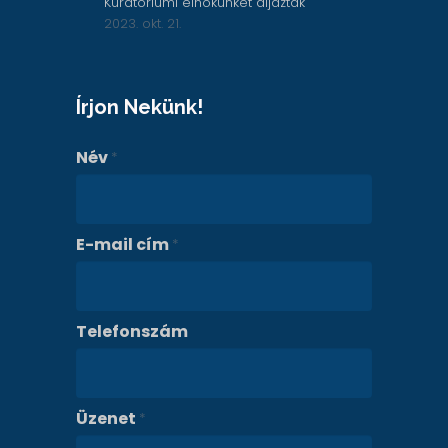
Kuratóriumi elnökünket díjazták
2023. okt. 21.
Írjon Nekünk!
Név
*
E-mail cím
*
Telefonszám
Üzenet
*