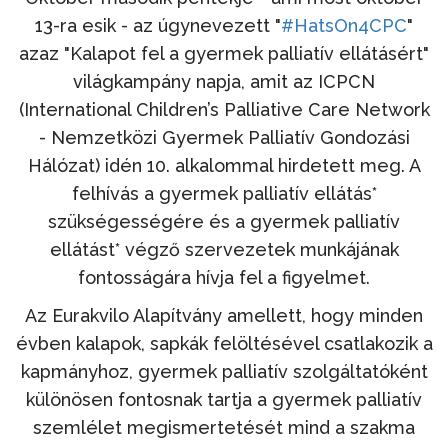
13-ra esik - az úgynevezett "
#HatsOn4CPC
"
azaz "Kalapot fel a gyermek palliatív ellátásért"
világkampány napja, amit az ICPCN
(International Children’s Palliative Care Network
- Nemzetközi Gyermek Palliatív Gondozási
Hálózat) idén 10. alkalommal hirdetett meg. A
felhívás a gyermek palliatív ellátás*
szükségességére és a gyermek palliatív
ellátást* végző szervezetek munkájának
fontosságára hívja fel a figyelmet.
Az Eurakvilo Alapítvány amellett, hogy minden
évben kalapok, sapkák felöltésével csatlakozik a
kapmányhoz, gyermek palliatív szolgáltatóként
különösen fontosnak tartja a gyermek palliatív
szemlélet megismertetését mind a szakma