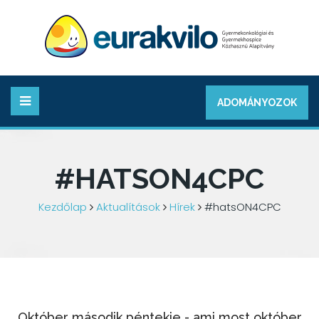
ADOMÁNYOZOK
#HATSON4CPC
Kezdőlap
Aktualítások
Hírek
#hatsON4CPC
Október második péntekje - ami most október