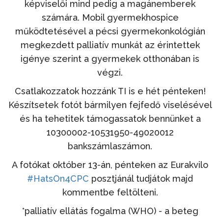
képviselői mind pedig a magánemberek
számára. Mobil gyermekhospice
működtetésével a pécsi gyermekonkológián
megkezdett palliatív munkát az érintettek
igénye szerint a gyermekek otthonában is
végzi.
Csatlakozzatok hozzánk TI is e hét pénteken!
Készítsetek fotót bármilyen fejfedő viselésével
és ha tehetitek támogassatok bennünket a
10300002-10531950-49020012
bankszámlaszámon.
A fotókat október 13-án, pénteken az Eurakvilo
#HatsOn4CPC
posztjánál tudjátok majd
kommentbe feltölteni.
*palliatív ellátás fogalma (WHO) - a beteg