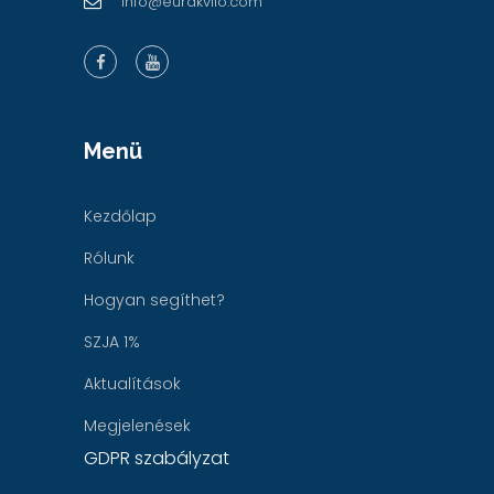
info@eurakvilo.com
Menü
Kezdőlap
Rólunk
Hogyan segíthet?
SZJA 1%
Aktualítások
Megjelenések
GDPR szabályzat