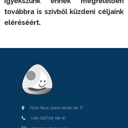
igyekszünk ennek megfelelően
továbbra is szívből küzdeni céljaink
eléréséért.
7624 Pécs, Szent István tér 17.
+36-30/729-58-41