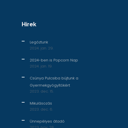
Hírek
Legóztunk
2024. jan. 29.
2024-ben is Popcorn Nap
2024. jan. 19.
Csúnya Pulcsiba bújtunk a
Gyermekgyógyítókért
2023. dec. 15.
Mikulásozás
2023. dec. 6.
Ünnepélyes átadó
2023. nov. 28.