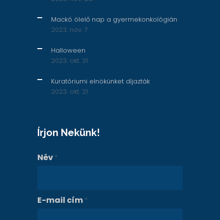
Mackó ölelő nap a gyermekonkológián
2023. nov. 7.
Halloween
2023. okt. 31.
Kuratóriumi elnökünket díjazták
2023. okt. 21.
Írjon Nekünk!
Név
*
E-mail cím
*