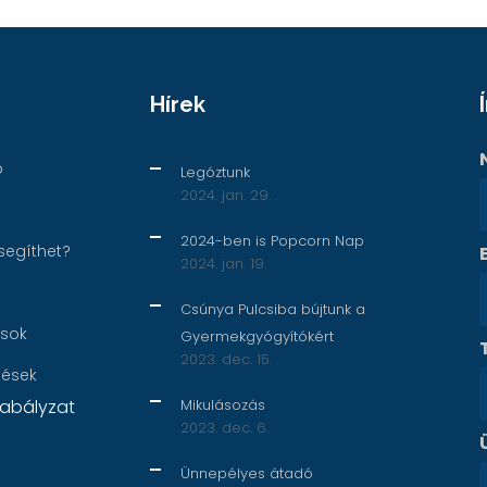
Hírek
p
Legóztunk
2024. jan. 29.
2024-ben is Popcorn Nap
segíthet?
2024. jan. 19.
Csúnya Pulcsiba bújtunk a
ások
Gyermekgyógyítókért
2023. dec. 15.
nések
abályzat
Mikulásozás
2023. dec. 6.
Ünnepélyes átadó