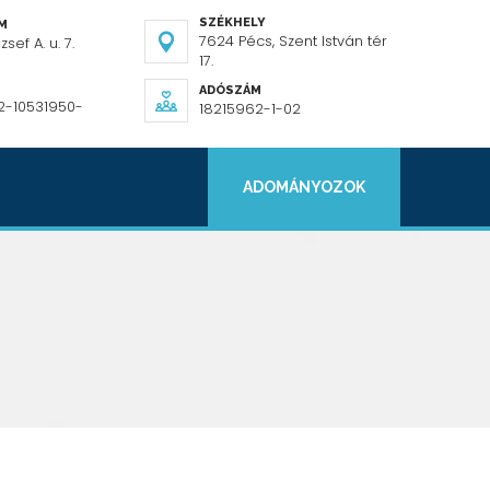
SZÉKHELY
ÍM
7624 Pécs, Szent István tér
sef A. u. 7.
17.
ADÓSZÁM
2-10531950-
18215962-1-02
ADOMÁNYOZOK