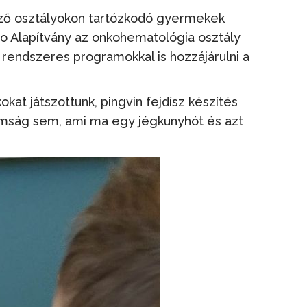
öző osztályokon tartózkodó gyermekek
o Alapítvány az onkohematológia osztály
rendszeres programokkal is hozzájárulni a
okat játszottunk, pingvin fejdísz készítés
nomság sem, ami ma egy jégkunyhót és azt