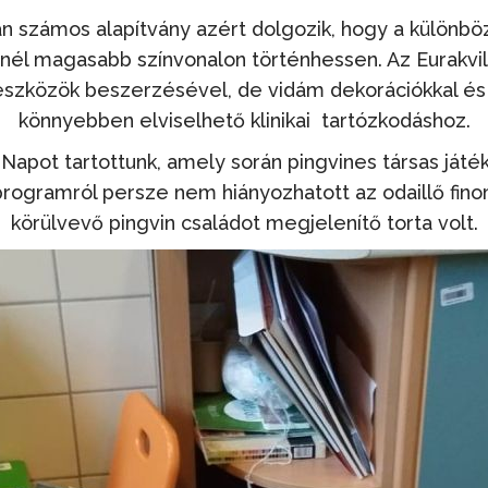
n számos alapítvány azért dolgozik, hogy a különb
él magasabb színvonalon történhessen. Az Eurakvil
 eszközök beszerzésével, de vidám dekorációkkal és 
könnyebben elviselhető klinikai tartózkodáshoz.
Napot tartottunk, amely során pingvines társas játék
programról persze nem hiányozhatott az odaillő fi
körülvevő pingvin családot megjelenítő torta volt.