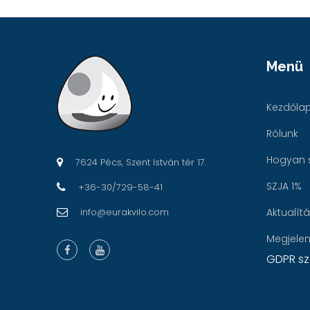
Menü
Kezdőla
Rólunk
Hogyan 
7624 Pécs, Szent István tér 17.
SZJA 1%
+36-30/729-58-41
info@eurakvilo.com
Aktualít
Megjele
GDPR sz