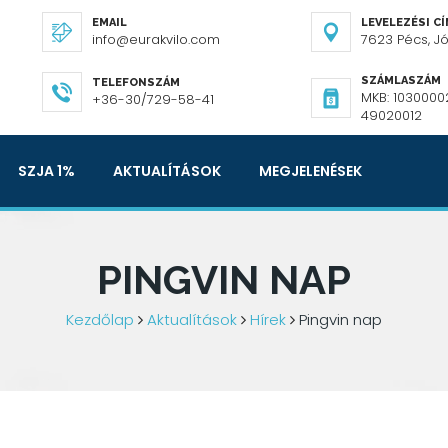
EMAIL
LEVELEZÉSI C
info@eurakvilo.com
7623 Pécs, Józ
SZÁMLASZÁM
TELEFONSZÁM
MKB: 1030000
+36-30/729-58-41
49020012
SZJA 1%
AKTUALÍTÁSOK
MEGJELENÉSEK
PINGVIN NAP
Kezdőlap
Aktualítások
Hírek
Pingvin nap