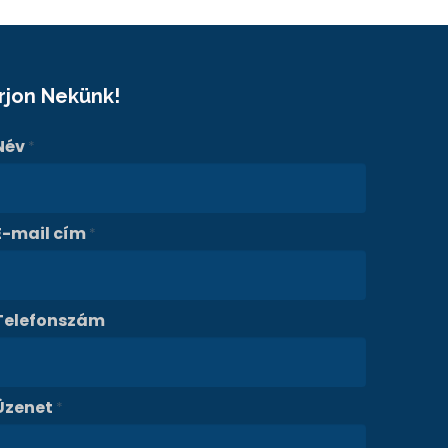
Írjon Nekünk!
Név
*
E-mail cím
*
Telefonszám
Üzenet
*